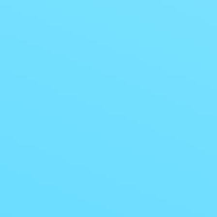
中国网球学院法网青少年外
珠海网球公开赛
卡赛
2017国际排联沙滩排球U21
中昌电力国际网球红土赛场
世界锦标赛