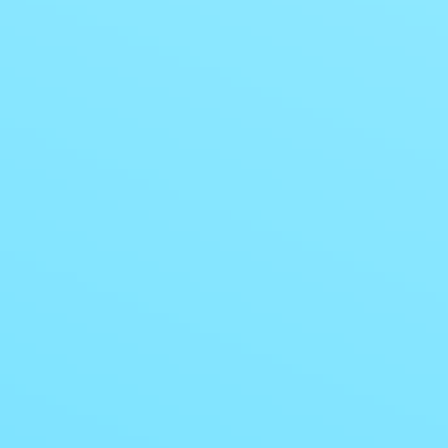
了解更多
bwin
bwin必赢产品中心
高品质+可定制
笼式足球
组合式围网
PE包塑围网
体育配套器材
FLZ-D PE包塑笼式足球
FLZ-C 半格栅笼式足球