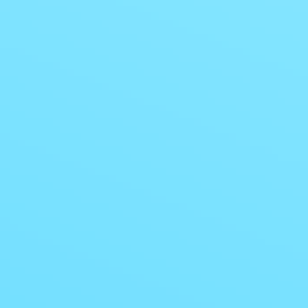
FLZ-B 铝合金夹芯板笼式足球
FLZ-A 双夹丝笼式足球
bwin官网登录入口
工程案例
bwin必赢产品已遍布全国乃至世界各地
赛事案例
区域案例
球场案例
器材案例